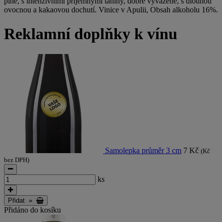
plné, s intenzivními příjemnými taniny, dobře vyvážené, s dlouhou
ovocnou a kakaovou dochutí. Vinice v Apulii, Obsah alkoholu 16%.
Reklamní doplňky k vínu
Samolepka průměr 3 cm
7 Kč
(Kč
bez DPH)
ks
Přidat
»
Přidáno do kosíku