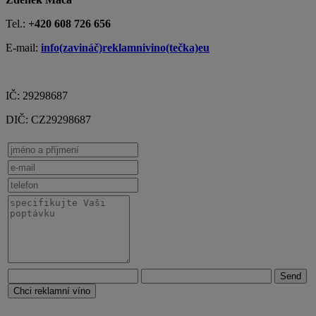
Tel.:
+420 608 726 656
E-mail:
info(zavináč)reklamnivino(tečka)eu
IČ: 29298687
DIČ: CZ29298687