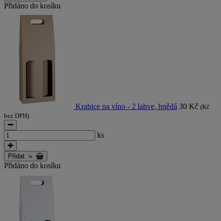
Přidáno do kosíku
Krabice na víno - 2 lahve, hnědá
30 Kč
(Kč
bez DPH)
ks
Přidat
»
Přidáno do kosíku