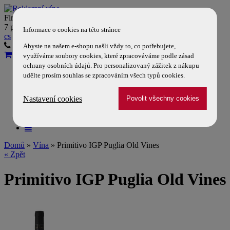
Firemní víno Vám dodáme do
7 pracovních dní
Informace o cookies na této stránce
cs
en
603 356 333
608 726 656
Abyste na našem e-shopu našli vždy to, co potřebujete,
využíváme soubory cookies, které zpracováváme podle zásad
ochrany osobních údajů. Pro personalizovaný zážitek z nákupu
Vína
udělte prosím souhlas se zpracováním všech typů cookies.
Reklamní doplňky
Firemní víno
Nastavení cookies
Tiché víno a DPH
O nás
Kontakty
Domů
»
Vína
» Primitivo IGP Puglia Old Vines
« Zpět
Primitivo IGP Puglia Old Vines