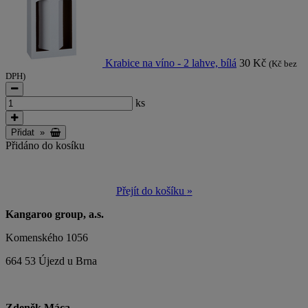
Krabice na víno - 2 lahve, bílá
30 Kč
(Kč bez
DPH)
ks
Přidat
»
Přidáno do kosíku
Přejít do košíku
»
Kangaroo group, a.s.
Komenského 1056
664 53 Újezd u Brna
Zdeněk Máca